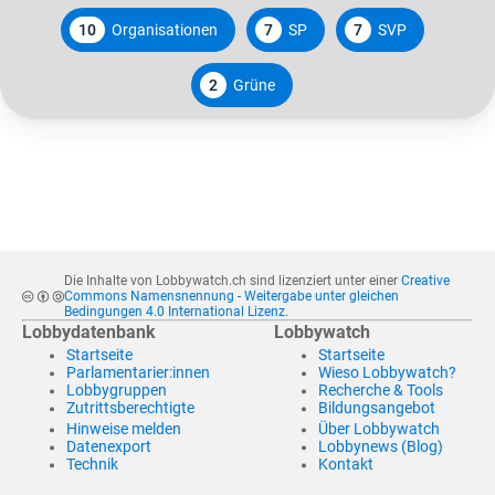
10
Organisationen
7
SP
7
SVP
2
Grüne
Die Inhalte von Lobbywatch.ch sind lizenziert unter einer
Creative
Commons Namensnennung - Weitergabe unter gleichen
Bedingungen 4.0 International Lizenz
.
Lobbydatenbank
Lobbywatch
Startseite
Startseite
Parlamentarier:innen
Wieso Lobbywatch?
Lobbygruppen
Recherche & Tools
Zutrittsberechtigte
Bildungsangebot
Hinweise melden
Über Lobbywatch
Datenexport
Lobbynews (Blog)
Technik
Kontakt