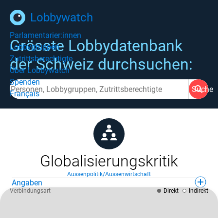
Lobbywatch
Parlamentarier:innen
Grösste Lobbydatenbank
Lobbygruppen
Zutrittsberechtigte
der Schweiz durchsuchen:
Über Lobbywatch
Spenden
Suche
Français
Globalisierungskritik
Aussenpolitik/Aussenwirtschaft
Angaben
Verbindungsart
Direkt
Indirekt