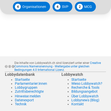
4
Organisationen
4
SVP
2
MCG
Die Inhalte von Lobbywatch.ch sind lizenziert unter einer
Creative
Commons Namensnennung - Weitergabe unter gleichen
Bedingungen 4.0 International Lizenz
.
Lobbydatenbank
Lobbywatch
Startseite
Startseite
Parlamentarier:innen
Wieso Lobbywatch?
Lobbygruppen
Recherche & Tools
Zutrittsberechtigte
Bildungsangebot
Hinweise melden
Über Lobbywatch
Datenexport
Lobbynews (Blog)
Technik
Kontakt