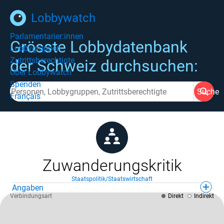
Lobbywatch
Parlamentarier:innen
Grösste Lobbydatenbank
Lobbygruppen
Zutrittsberechtigte
der Schweiz durchsuchen:
Über Lobbywatch
Spenden
Suche
Français
Zuwanderungskritik
Staatspolitik/Staatswirtschaft
Angaben
Verbindungsart
Direkt
Indirekt