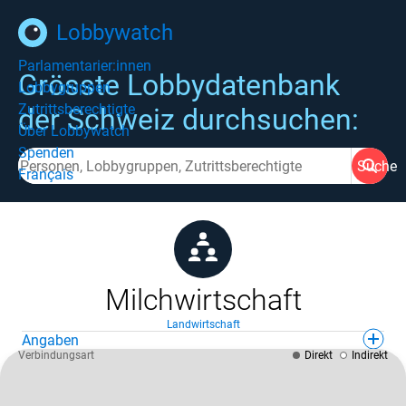
Lobbywatch
Parlamentarier:innen
Grösste Lobbydatenbank
Lobbygruppen
Zutrittsberechtigte
der Schweiz durchsuchen:
Über Lobbywatch
Spenden
Suche
Français
Milchwirtschaft
Landwirtschaft
Angaben
Verbindungsart
Direkt
Indirekt