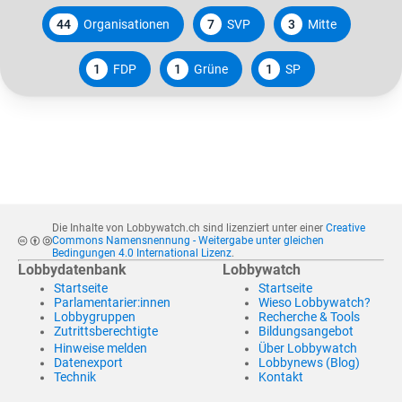
44
Organisationen
7
SVP
3
Mitte
1
FDP
1
Grüne
1
SP
Die Inhalte von Lobbywatch.ch sind lizenziert unter einer
Creative
Commons Namensnennung - Weitergabe unter gleichen
Bedingungen 4.0 International Lizenz
.
Lobbydatenbank
Lobbywatch
Startseite
Startseite
Parlamentarier:innen
Wieso Lobbywatch?
Lobbygruppen
Recherche & Tools
Zutrittsberechtigte
Bildungsangebot
Hinweise melden
Über Lobbywatch
Datenexport
Lobbynews (Blog)
Technik
Kontakt