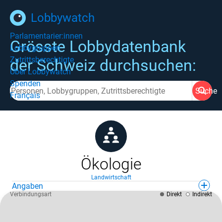
Lobbywatch
Parlamentarier:innen
Grösste Lobbydatenbank
Lobbygruppen
Zutrittsberechtigte
der Schweiz durchsuchen:
Über Lobbywatch
Spenden
Suche
Français
Ökologie
Landwirtschaft
Angaben
Verbindungsart
Direkt
Indirekt