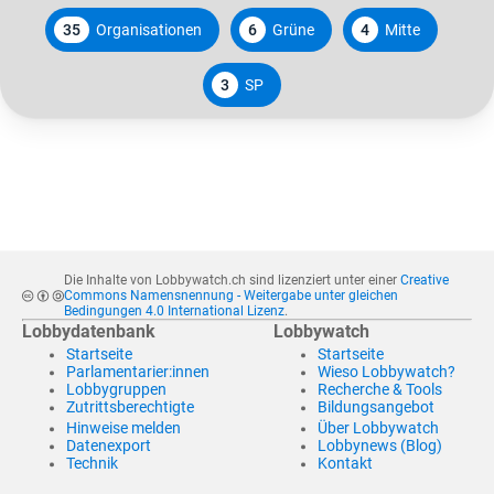
35
Organisationen
6
Grüne
4
Mitte
3
SP
Die Inhalte von Lobbywatch.ch sind lizenziert unter einer
Creative
Commons Namensnennung - Weitergabe unter gleichen
Bedingungen 4.0 International Lizenz
.
Lobbydatenbank
Lobbywatch
Startseite
Startseite
Parlamentarier:innen
Wieso Lobbywatch?
Lobbygruppen
Recherche & Tools
Zutrittsberechtigte
Bildungsangebot
Hinweise melden
Über Lobbywatch
Datenexport
Lobbynews (Blog)
Technik
Kontakt