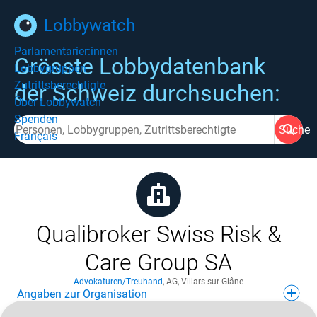
Lobbywatch
Parlamentarier:innen
Grösste Lobbydatenbank
Lobbygruppen
Zutrittsberechtigte
der Schweiz durchsuchen:
Über Lobbywatch
Spenden
Suche
Français
Qualibroker Swiss Risk &
Care Group SA
Advokaturen/Treuhand
,
AG
,
Villars-sur-Glâne
Angaben zur Organisation