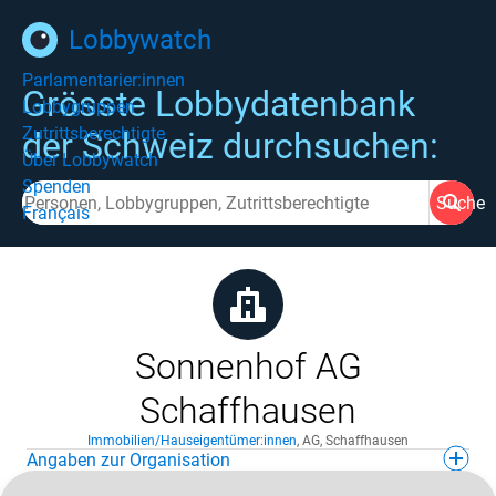
Lobbywatch
Parlamentarier:innen
Grösste Lobbydatenbank
Lobbygruppen
Zutrittsberechtigte
der Schweiz durchsuchen:
Über Lobbywatch
Spenden
Suche
Français
Sonnenhof AG
Schaffhausen
Immobilien/Hauseigentümer:innen
,
AG
,
Schaffhausen
Angaben zur Organisation