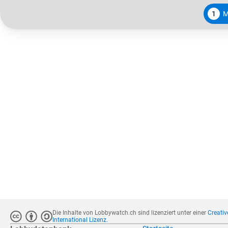
1
M
Die Inhalte von Lobbywatch.ch sind lizenziert unter einer
Creati
International Lizenz
.