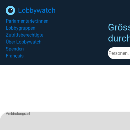
Lobbywatch
Parlamentarier:innen
Grös
Lobbygruppen
Zutrittsberechtigte
durc
Über Lobbywatch
Spenden
Français
Verbindungsart