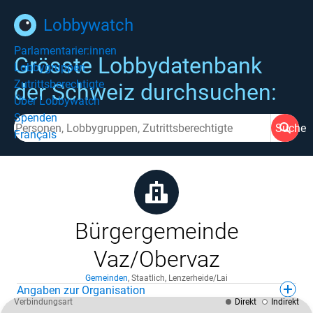
Lobbywatch
Parlamentarier:innen
Grösste Lobbydatenbank
Lobbygruppen
Zutrittsberechtigte
der Schweiz durchsuchen:
Über Lobbywatch
Spenden
Suche
Français
Bürgergemeinde
Vaz/Obervaz
Gemeinden
,
Staatlich
,
Lenzerheide/Lai
Angaben zur Organisation
Verbindungsart
Direkt
Indirekt