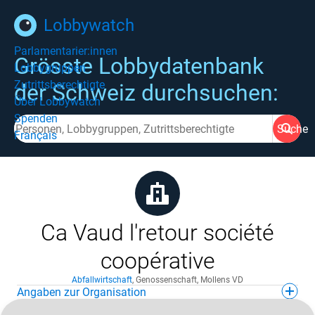
Lobbywatch
Parlamentarier:innen
Grösste Lobbydatenbank
Lobbygruppen
Zutrittsberechtigte
der Schweiz durchsuchen:
Über Lobbywatch
Spenden
Suche
Français
Ca Vaud l'retour société
coopérative
Abfallwirtschaft
,
Genossenschaft
,
Mollens VD
Angaben zur Organisation