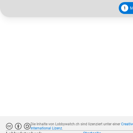
1
M
Die Inhalte von Lobbywatch.ch sind lizenziert unter einer
Creati
International Lizenz
.