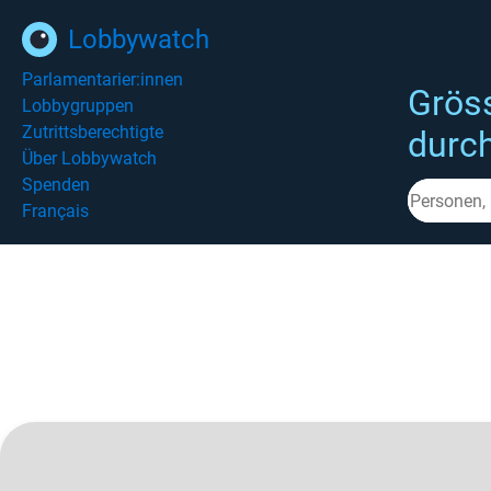
Lobbywatch
Parlamentarier:innen
Grös
Lobbygruppen
Zutrittsberechtigte
durc
Über Lobbywatch
Spenden
Français