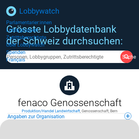
Lobbywatch
Parlamentarier:innen
Grösste Lobbydatenbank
Lobbygruppen
Zutrittsberechtigte
der Schweiz durchsuchen:
Über Lobbywatch
Spenden
Suche
Français
fenaco Genossenschaft
Produktion/Handel Landwirtschaft
,
Genossenschaft
,
Bern
Angaben zur Organisation