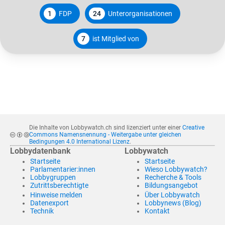
1
FDP
24
Unterorganisationen
7
ist Mitglied von
Die Inhalte von Lobbywatch.ch sind lizenziert unter einer
Creative
Commons Namensnennung - Weitergabe unter gleichen
Bedingungen 4.0 International Lizenz
.
Lobbydatenbank
Lobbywatch
Startseite
Startseite
Parlamentarier:innen
Wieso Lobbywatch?
Lobbygruppen
Recherche & Tools
Zutrittsberechtigte
Bildungsangebot
Hinweise melden
Über Lobbywatch
Datenexport
Lobbynews (Blog)
Technik
Kontakt