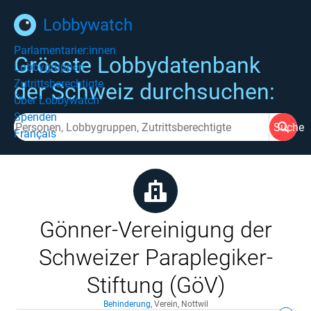
Lobbywatch
Parlamentarier:innen
Grösste Lobbydatenbank
Lobbygruppen
Zutrittsberechtigte
der Schweiz durchsuchen:
Über Lobbywatch
Spenden
Suche
Français
Gönner-Vereinigung der
Schweizer Paraplegiker-
Stiftung (GöV)
Behinderung
,
Verein
,
Nottwil