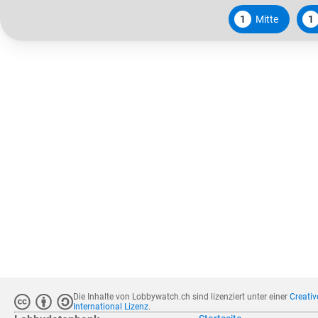
1
Mitte
1
Die Inhalte von Lobbywatch.ch sind lizenziert unter einer
Creati
International Lizenz
.