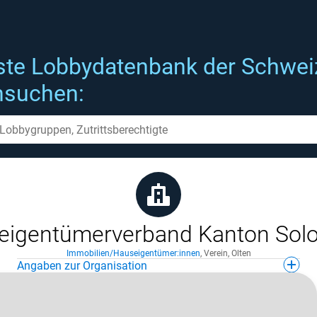
ste Lobbydatenbank der Schwei
hsuchen:
eigentümerverband Kanton Solo
Immobilien/Hauseigentümer:innen
,
Verein
,
Olten
Angaben zur Organisation