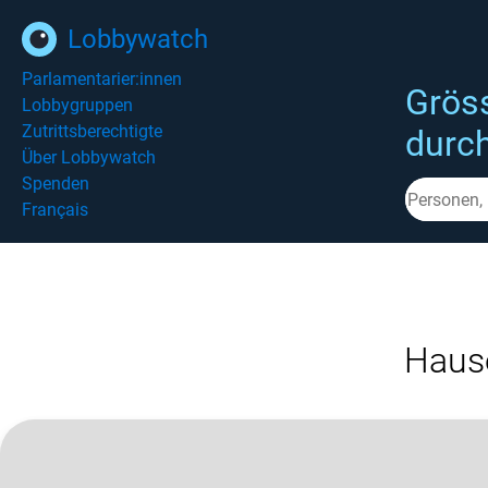
Lobbywatch
Parlamentarier:innen
Grös
Lobbygruppen
Zutrittsberechtigte
durc
Über Lobbywatch
Spenden
Français
Haus