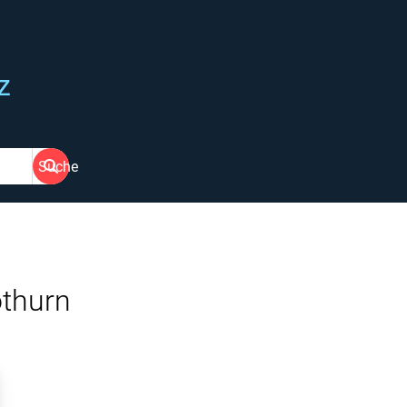
z
Suche
thurn