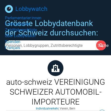
Lobbywatch
Parlamentarier:innen
Grösste Lobbydatenbank
Lobbygruppen
Zutrittsberechtigte
der Schweiz durchsuchen:
Über Lobbywatch
Spenden
Suche
Français
auto-schweiz VEREINIGUNG
SCHWEIZER AUTOMOBIL-
IMPORTEURE
Individualverkehr
,
Verein
,
Bern