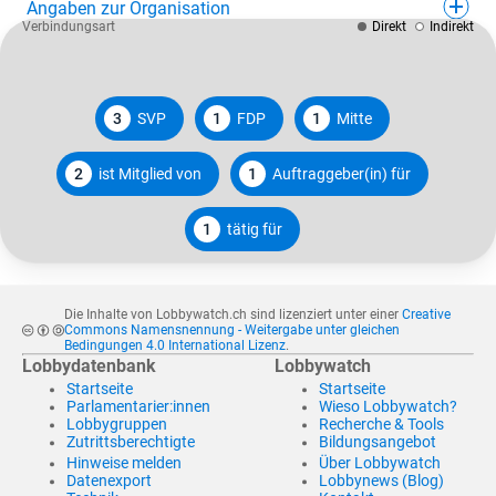
Angaben zur Organisation
Verbindungsart
Direkt
Indirekt
3
SVP
1
FDP
1
Mitte
2
ist Mitglied von
1
Auftraggeber(in) für
1
tätig für
Die Inhalte von Lobbywatch.ch sind lizenziert unter einer
Creative
Commons Namensnennung - Weitergabe unter gleichen
Bedingungen 4.0 International Lizenz
.
Lobbydatenbank
Lobbywatch
Startseite
Startseite
Parlamentarier:innen
Wieso Lobbywatch?
Lobbygruppen
Recherche & Tools
Zutrittsberechtigte
Bildungsangebot
Hinweise melden
Über Lobbywatch
Datenexport
Lobbynews (Blog)