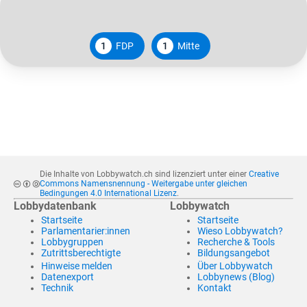
1
FDP
1
Mitte
Die Inhalte von Lobbywatch.ch sind lizenziert unter einer
Creative
Commons Namensnennung - Weitergabe unter gleichen
Bedingungen 4.0 International Lizenz
.
Lobbydatenbank
Lobbywatch
Startseite
Startseite
Parlamentarier:innen
Wieso Lobbywatch?
Lobbygruppen
Recherche & Tools
Zutrittsberechtigte
Bildungsangebot
Hinweise melden
Über Lobbywatch
Datenexport
Lobbynews (Blog)
Technik
Kontakt