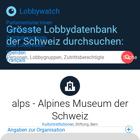
Lobbywatch
Parlamentarier:innen
Grösste Lobbydatenbank
Lobbygruppen
Zutrittsberechtigte
der Schweiz durchsuchen:
Über Lobbywatch
Spenden
Suche
Français
alps - Alpines Museum der
Schweiz
Kulturinstitutionen
,
Stiftung
,
Bern
Angaben zur Organisation