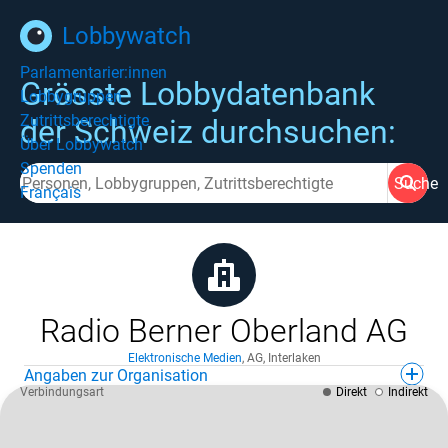
Lobbywatch
Parlamentarier:innen
Grösste Lobbydatenbank
Lobbygruppen
Zutrittsberechtigte
der Schweiz durchsuchen:
Über Lobbywatch
Spenden
Suche
Français
Radio Berner Oberland AG
Elektronische Medien
,
AG
,
Interlaken
Angaben zur Organisation
Verbindungsart
Direkt
Indirekt