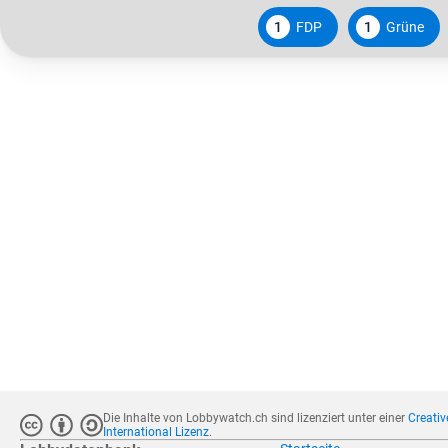
1
FDP
1
Grüne
Die Inhalte von Lobbywatch.ch sind lizenziert unter einer
Creati
International Lizenz
.