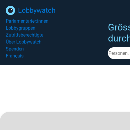
Lobbywatch
Parlamentarier:innen
Grös
Lobbygruppen
Zutrittsberechtigte
durc
Über Lobbywatch
Spenden
Français