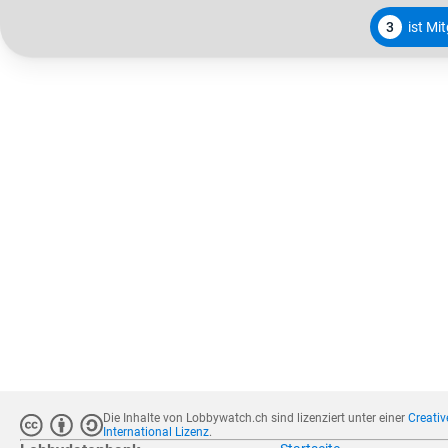
3
ist Mi
Die Inhalte von Lobbywatch.ch sind lizenziert unter einer
Creati
International Lizenz
.