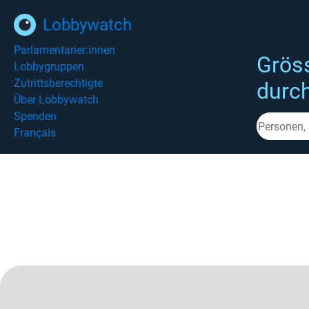
Lobbywatch
Parlamentarier:innen
Grös
Lobbygruppen
Zutrittsberechtigte
durc
Über Lobbywatch
Spenden
Français