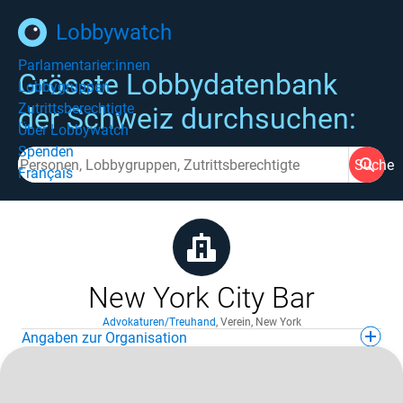
Lobbywatch
Parlamentarier:innen
Grösste Lobbydatenbank
Lobbygruppen
Zutrittsberechtigte
der Schweiz durchsuchen:
Über Lobbywatch
Spenden
Suche
Français
New York City Bar
Advokaturen/Treuhand
,
Verein
,
New York
Angaben zur Organisation