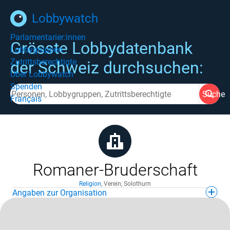
Lobbywatch
Parlamentarier:innen
Grösste Lobbydatenbank
Lobbygruppen
Zutrittsberechtigte
der Schweiz durchsuchen:
Über Lobbywatch
Spenden
Suche
Français
Romaner-Bruderschaft
Religion
,
Verein
,
Solothurn
Angaben zur Organisation