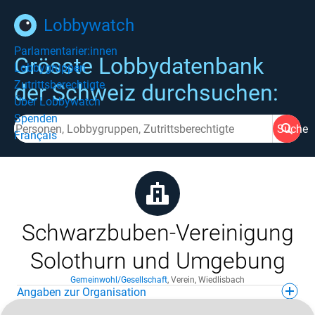
Lobbywatch
Parlamentarier:innen
Grösste Lobbydatenbank
Lobbygruppen
Zutrittsberechtigte
der Schweiz durchsuchen:
Über Lobbywatch
Spenden
Suche
Français
Schwarzbuben-Vereinigung
Solothurn und Umgebung
Gemeinwohl/Gesellschaft
,
Verein
,
Wiedlisbach
Angaben zur Organisation