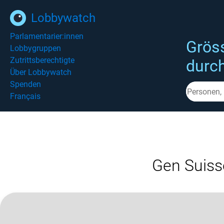
Lobbywatch
Parlamentarier:innen
Grös
Lobbygruppen
Zutrittsberechtigte
durc
Über Lobbywatch
Spenden
Français
Gen Suiss