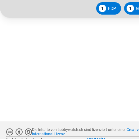
1
FDP
1
G
Die Inhalte von Lobbywatch.ch sind lizenziert unter einer
Creati
International Lizenz
.