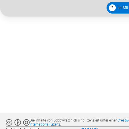
2
ist Mi
Die Inhalte von Lobbywatch.ch sind lizenziert unter einer
Creati
International Lizenz
.