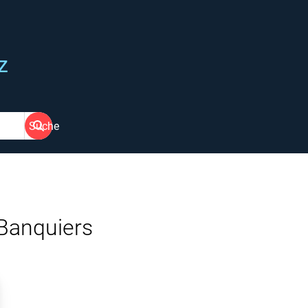
z
Suche
 Banquiers