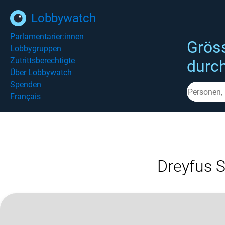
Lobbywatch
Parlamentarier:innen
Grös
Lobbygruppen
Zutrittsberechtigte
durc
Über Lobbywatch
Spenden
Français
Dreyfus S