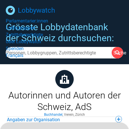
Lobbywatch
Parlamentarier:innen
Grösste Lobbydatenbank
Lobbygruppen
Zutrittsberechtigte
der Schweiz durchsuchen:
Über Lobbywatch
Spenden
Suche
Français
Autorinnen und Autoren der
Schweiz, AdS
Buchhandel
,
Verein
,
Zürich
Angaben zur Organisation