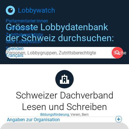
Lobbywatch
Parlamentarier:innen
Grösste Lobbydatenbank
Lobbygruppen
Zutrittsberechtigte
der Schweiz durchsuchen:
Über Lobbywatch
Spenden
Suche
Français
Schweizer Dachverband
Lesen und Schreiben
Bildungsförderung
,
Verein
,
Bern
Angaben zur Organisation