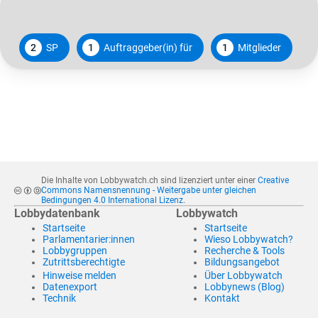
2
SP
1
Auftraggeber(in) für
1
Mitglieder
Die Inhalte von Lobbywatch.ch sind lizenziert unter einer
Creative
Commons Namensnennung - Weitergabe unter gleichen
Bedingungen 4.0 International Lizenz
.
Lobbydatenbank
Lobbywatch
Startseite
Startseite
Parlamentarier:innen
Wieso Lobbywatch?
Lobbygruppen
Recherche & Tools
Zutrittsberechtigte
Bildungsangebot
Hinweise melden
Über Lobbywatch
Datenexport
Lobbynews (Blog)
Technik
Kontakt