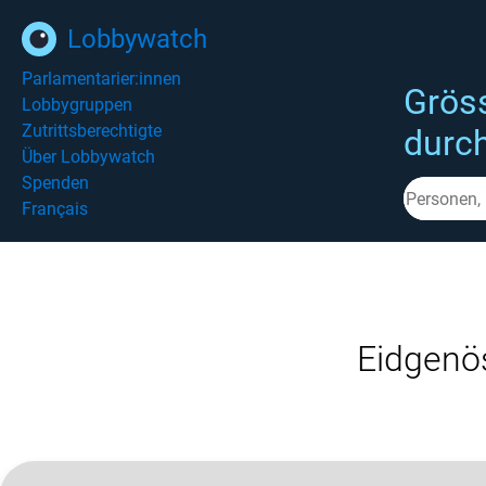
Lobbywatch
Parlamentarier:innen
Grös
Lobbygruppen
Zutrittsberechtigte
durc
Über Lobbywatch
Spenden
Français
Eidgenö