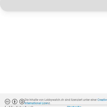
Die Inhalte von Lobbywatch.ch sind lizenziert unter einer
Creati
International Lizenz
.