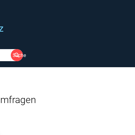
z
Suche
umfragen