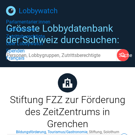
Lobbywatch
Parlamentarier:innen
Grösste Lobbydatenbank
Lobbygruppen
Zutrittsberechtigte
der Schweiz durchsuchen:
Über Lobbywatch
Spenden
Suche
Français
Stiftung FZZ zur Förderung
des ZeitZentrums in
Grenchen
Bildungsförderung
,
Tourismus/Gastronomie
,
Stiftung
,
Solothurn