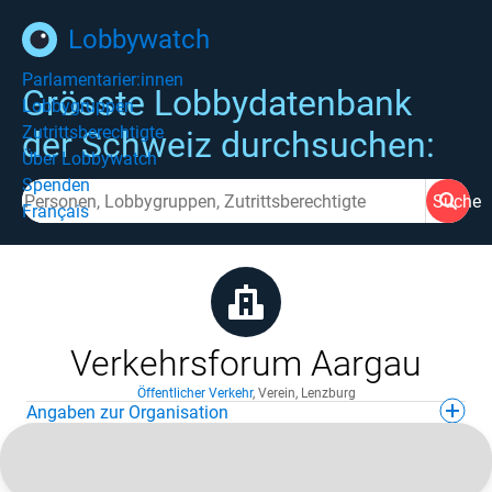
Lobbywatch
Parlamentarier:innen
Grösste Lobbydatenbank
Lobbygruppen
Zutrittsberechtigte
der Schweiz durchsuchen:
Über Lobbywatch
Spenden
Suche
Français
Verkehrsforum Aargau
Öffentlicher Verkehr
,
Verein
,
Lenzburg
Angaben zur Organisation