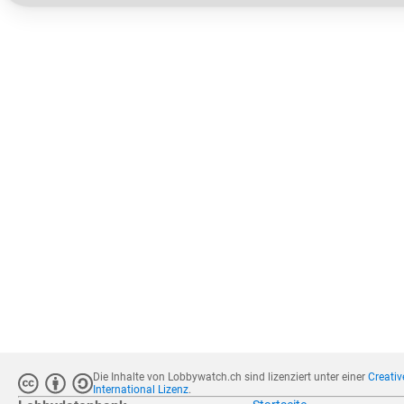
Die Inhalte von Lobbywatch.ch sind lizenziert unter einer
Creati
International Lizenz
.