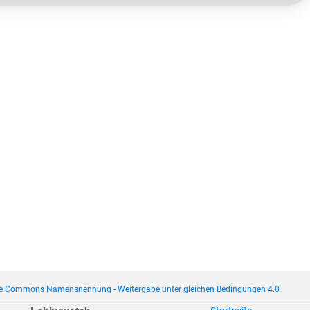
ve Commons Namensnennung - Weitergabe unter gleichen Bedingungen 4.0