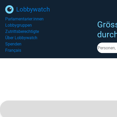
Lobbywatch
Parlamentarier:innen
Grös
Lobbygruppen
Zutrittsberechtigte
durc
Über Lobbywatch
Spenden
Français