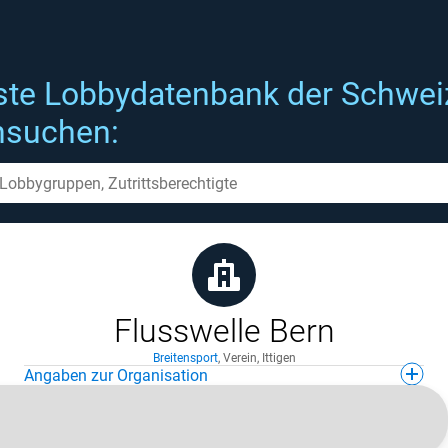
ste Lobbydatenbank der Schwei
hsuchen:
Flusswelle Bern
Breitensport
,
Verein
,
Ittigen
Angaben zur Organisation