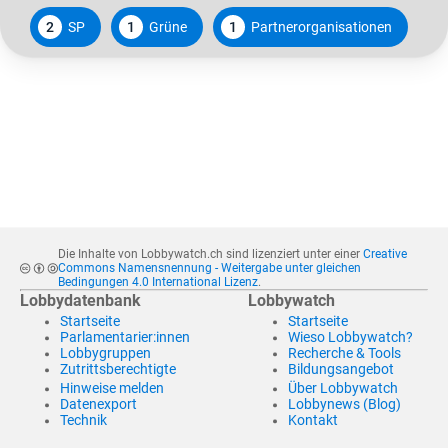
2
SP
1
Grüne
1
Partnerorganisationen
Die Inhalte von Lobbywatch.ch sind lizenziert unter einer
Creative
Commons Namensnennung - Weitergabe unter gleichen
Bedingungen 4.0 International Lizenz
.
Lobbydatenbank
Lobbywatch
Startseite
Startseite
Parlamentarier:innen
Wieso Lobbywatch?
Lobbygruppen
Recherche & Tools
Zutrittsberechtigte
Bildungsangebot
Hinweise melden
Über Lobbywatch
Datenexport
Lobbynews (Blog)
Technik
Kontakt