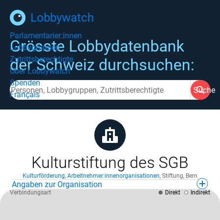
Lobbywatch
Parlamentarier:innen
Grösste Lobbydatenbank
Lobbygruppen
Zutrittsberechtigte
der Schweiz durchsuchen:
Über Lobbywatch
Spenden
Suche
Français
Kulturstiftung des SGB
Kulturförderung
,
Arbeitnehmer:innenorganisationen
,
Stiftung
,
Bern
Angaben zur Organisation
Verbindungsart
Direkt
Indirekt