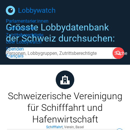
Lobbywatch
Parlamentarier:innen
Grösste Lobbydatenbank
Lobbygruppen
Zutrittsberechtigte
der Schweiz durchsuchen:
Über Lobbywatch
Spenden
Suche
Français
Schweizerische Vereinigung
für Schifffahrt und
Hafenwirtschaft
Schifffahrt
,
Verein
,
Basel