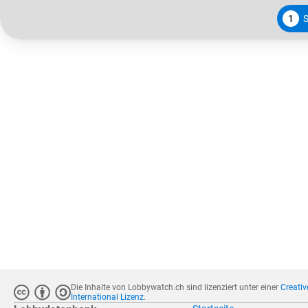
1
Die Inhalte von Lobbywatch.ch sind lizenziert unter einer
Creati
International Lizenz
.