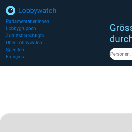
Lobbywatch
Parlamentarier:innen
Grös
Lobbygruppen
Zutrittsberechtigte
durc
Über Lobbywatch
Spenden
Français