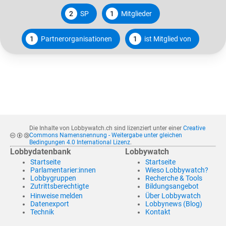
2
SP
1
Mitglieder
1
Partnerorganisationen
1
ist Mitglied von
Die Inhalte von Lobbywatch.ch sind lizenziert unter einer
Creative
Commons Namensnennung - Weitergabe unter gleichen
Bedingungen 4.0 International Lizenz
.
Lobbydatenbank
Lobbywatch
Startseite
Startseite
Parlamentarier:innen
Wieso Lobbywatch?
Lobbygruppen
Recherche & Tools
Zutrittsberechtigte
Bildungsangebot
Hinweise melden
Über Lobbywatch
Datenexport
Lobbynews (Blog)
Technik
Kontakt