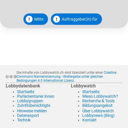
1
Mitte
1
Auftraggeber(in) für
Die Inhalte von Lobbywatch.ch sind lizenziert unter einer
Creative
Commons Namensnennung - Weitergabe unter gleichen
Bedingungen 4.0 International Lizenz
.
Lobbydatenbank
Lobbywatch
Startseite
Startseite
Parlamentarier:innen
Wieso Lobbywatch?
Lobbygruppen
Recherche & Tools
Zutrittsberechtigte
Bildungsangebot
Hinweise melden
Über Lobbywatch
Datenexport
Lobbynews (Blog)
Technik
Kontakt