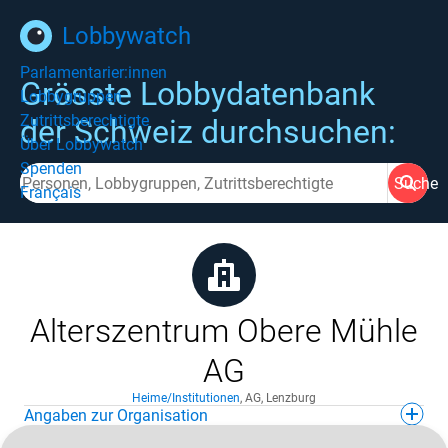
Lobbywatch
Parlamentarier:innen
Grösste Lobbydatenbank
Lobbygruppen
Zutrittsberechtigte
der Schweiz durchsuchen:
Über Lobbywatch
Spenden
Suche
Français
Alterszentrum Obere Mühle
AG
Heime/Institutionen
,
AG
,
Lenzburg
Angaben zur Organisation