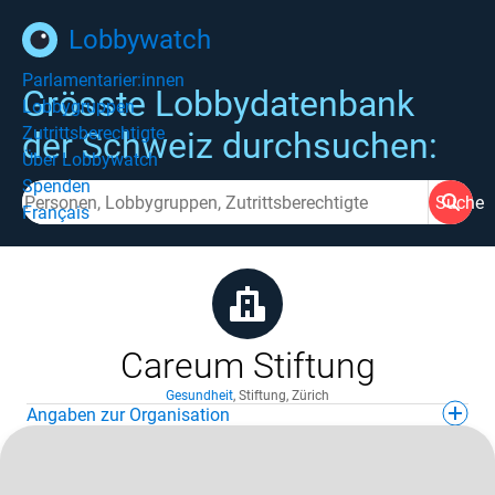
Lobbywatch
Parlamentarier:innen
Grösste Lobbydatenbank
Lobbygruppen
Zutrittsberechtigte
der Schweiz durchsuchen:
Über Lobbywatch
Spenden
Suche
Français
Careum Stiftung
Gesundheit
,
Stiftung
,
Zürich
Angaben zur Organisation