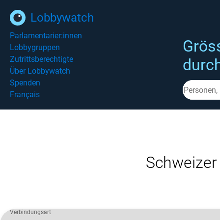
Lobbywatch
Parlamentarier:innen
Grös
Lobbygruppen
Zutrittsberechtigte
durc
Über Lobbywatch
Spenden
Français
Schweizer
Verbindungsart