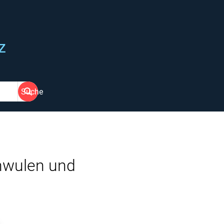
z
Suche
hwulen und