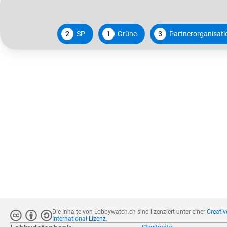
2
SP
1
Grüne
3
Partnerorganisat
Die Inhalte von Lobbywatch.ch sind lizenziert unter einer
Creati
International Lizenz
.