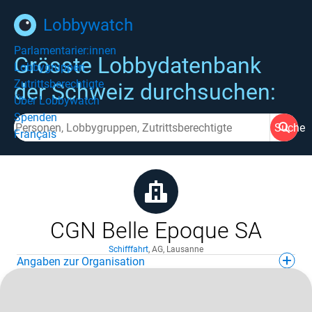
Lobbywatch
Parlamentarier:innen
Grösste Lobbydatenbank
Lobbygruppen
Zutrittsberechtigte
der Schweiz durchsuchen:
Über Lobbywatch
Spenden
Suche
Français
CGN Belle Epoque SA
Schifffahrt
,
AG
,
Lausanne
Angaben zur Organisation