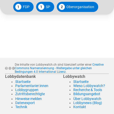
1
FDP
1
SP
2
Oberorganisation
Die Inhalte von Lobbywatch.ch sind lizenziert unter einer
Creative
Commons Namensnennung - Weitergabe unter gleichen
Bedingungen 4.0 International Lizenz
.
Lobbydatenbank
Lobbywatch
Startseite
Startseite
Parlamentarier:innen
Wieso Lobbywatch?
Lobbygruppen
Recherche & Tools
Zutrittsberechtigte
Bildungsangebot
Hinweise melden
Über Lobbywatch
Datenexport
Lobbynews (Blog)
Technik
Kontakt