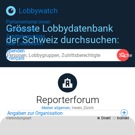
Lobbywatch
Parlamentarier:innen
Grösste Lobbydatenbank
Lobbygruppen
Zutrittsberechtigte
der Schweiz durchsuchen:
Über Lobbywatch
Spenden
Suche
Français
Reporterforum
Medien allgemein
,
Verein
,
Zürich
Angaben zur Organisation
Verbindungsart
Direkt
Indirekt