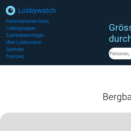
Lobbywatch
Parlamentarier:innen
Grös
Lobbygruppen
Zutrittsberechtigte
durc
Über Lobbywatch
Spenden
Français
Bergba