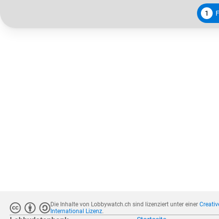
1
Die Inhalte von Lobbywatch.ch sind lizenziert unter einer
Creati
International Lizenz
.