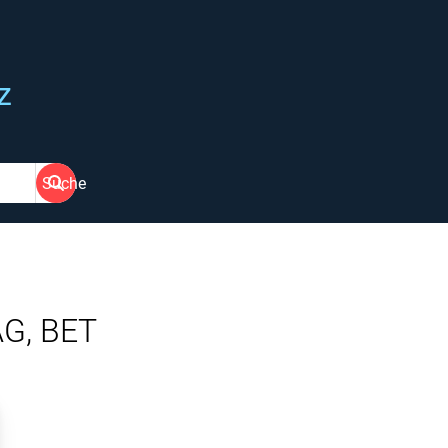
z
Suche
AG, BET