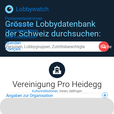
Lobbywatch
Parlamentarier:innen
Grösste Lobbydatenbank
Lobbygruppen
Zutrittsberechtigte
der Schweiz durchsuchen:
Über Lobbywatch
Spenden
Suche
Français
Vereinigung Pro Heidegg
Kulturinstitutionen
,
Verein
,
Gelfingen
Angaben zur Organisation