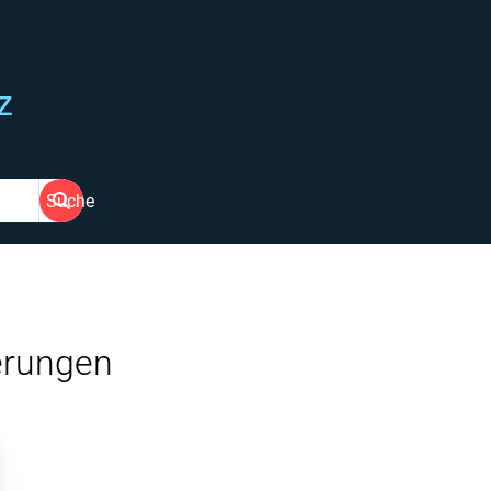
z
Suche
erungen