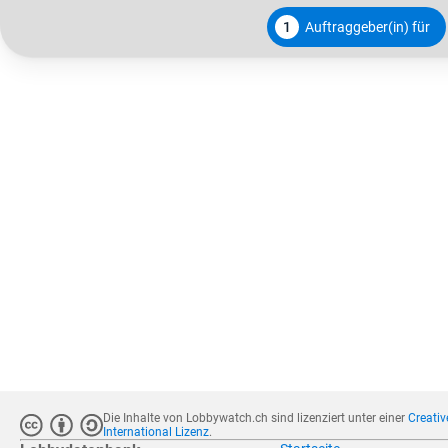
1
Auftraggeber(in) für
Die Inhalte von Lobbywatch.ch sind lizenziert unter einer
Creati
International Lizenz
.