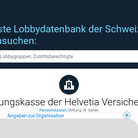
ste Lobbydatenbank der Schwei
hsuchen:
ungskasse der Helvetia Versich
Pensionskassen
,
Stiftung
,
St. Gallen
Angaben zur Organisation