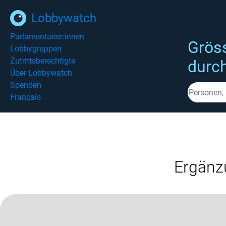
Lobbywatch
Parlamentarier:innen
Grös
Lobbygruppen
Zutrittsberechtigte
durc
Über Lobbywatch
Spenden
Français
Ergänz