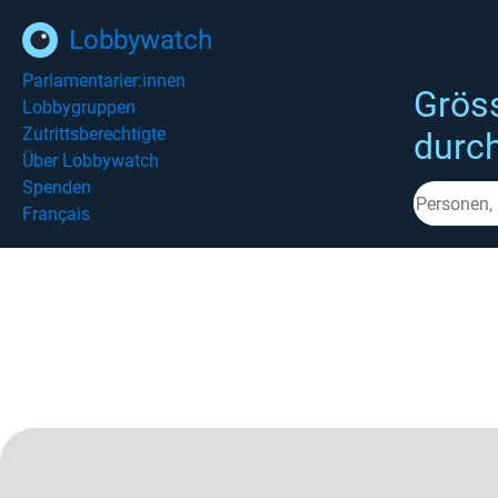
Lobbywatch
Parlamentarier:innen
Grös
Lobbygruppen
Zutrittsberechtigte
durc
Über Lobbywatch
Spenden
Français