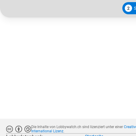
2
Die Inhalte von Lobbywatch.ch sind lizenziert unter einer
Creati
International Lizenz
.