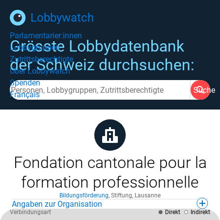
Lobbywatch
Parlamentarier:innen
Grösste Lobbydatenbank
Lobbygruppen
Zutrittsberechtigte
der Schweiz durchsuchen:
Über Lobbywatch
Spenden
Suche
Français
Fondation cantonale pour la
formation professionnelle
Bildungsförderung
,
Stiftung
,
Lausanne
Angaben zur Organisation
Verbindungsart
Direkt
Indirekt