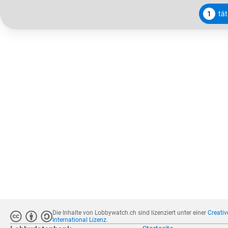
1
tät
Die Inhalte von Lobbywatch.ch sind lizenziert unter einer
Creati
International Lizenz
.