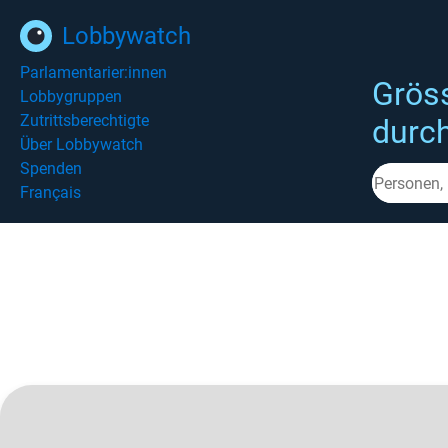
Lobbywatch
Parlamentarier:innen
Grös
Lobbygruppen
Zutrittsberechtigte
durc
Über Lobbywatch
Spenden
Français