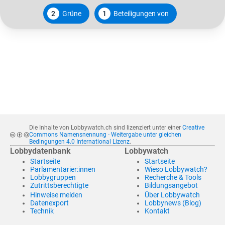
2
Grüne
1
Beteiligungen von
Die Inhalte von Lobbywatch.ch sind lizenziert unter einer
Creative
Commons Namensnennung - Weitergabe unter gleichen
Bedingungen 4.0 International Lizenz
.
Lobbydatenbank
Lobbywatch
Startseite
Startseite
Parlamentarier:innen
Wieso Lobbywatch?
Lobbygruppen
Recherche & Tools
Zutrittsberechtigte
Bildungsangebot
Hinweise melden
Über Lobbywatch
Datenexport
Lobbynews (Blog)
Technik
Kontakt