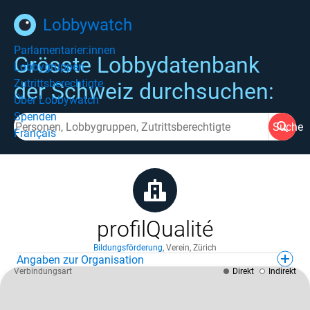
Lobbywatch
Parlamentarier:innen
Grösste Lobbydatenbank
Lobbygruppen
Zutrittsberechtigte
der Schweiz durchsuchen:
Über Lobbywatch
Spenden
Suche
Français
profilQualité
Bildungsförderung
,
Verein
,
Zürich
Angaben zur Organisation
Verbindungsart
Direkt
Indirekt