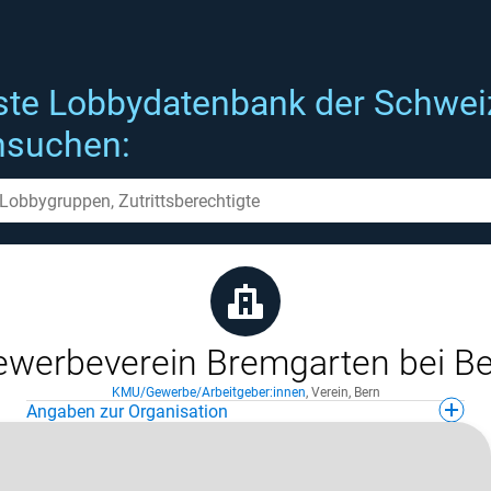
ste Lobbydatenbank der Schwei
hsuchen:
werbeverein Bremgarten bei B
KMU/Gewerbe/Arbeitgeber:innen
,
Verein
,
Bern
Angaben zur Organisation