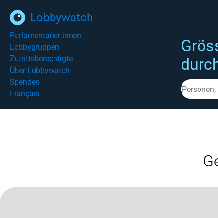
Lobbywatch
Parlamentarier:innen
Grös
Lobbygruppen
Zutrittsberechtigte
durc
Über Lobbywatch
Spenden
Français
Ge