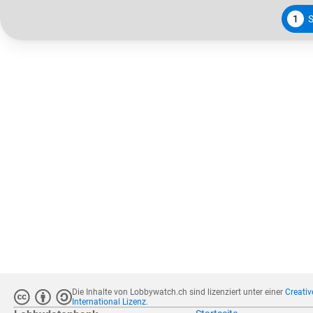
1
Die Inhalte von Lobbywatch.ch sind lizenziert unter einer
Creati
International Lizenz
.