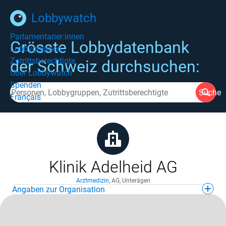
Lobbywatch
Parlamentarier:innen
Grösste Lobbydatenbank
Lobbygruppen
Zutrittsberechtigte
der Schweiz durchsuchen:
Über Lobbywatch
Spenden
Suche
Français
Klinik Adelheid AG
Arztmedizin
,
AG
,
Unterägeri
Angaben zur Organisation