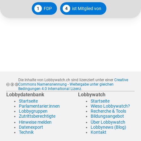
1
FDP
4
ist Mitglied von
Die Inhalte von Lobbywatch.ch sind lizenziert unter einer
Creative
Commons Namensnennung - Weitergabe unter gleichen
Bedingungen 4.0 International Lizenz
.
Lobbydatenbank
Lobbywatch
Startseite
Startseite
Parlamentarier:innen
Wieso Lobbywatch?
Lobbygruppen
Recherche & Tools
Zutrittsberechtigte
Bildungsangebot
Hinweise melden
Über Lobbywatch
Datenexport
Lobbynews (Blog)
Technik
Kontakt