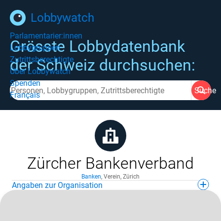
Lobbywatch
Parlamentarier:innen
Grösste Lobbydatenbank
Lobbygruppen
Zutrittsberechtigte
der Schweiz durchsuchen:
Über Lobbywatch
Spenden
Suche
Français
Zürcher Bankenverband
Banken
,
Verein
,
Zürich
Angaben zur Organisation