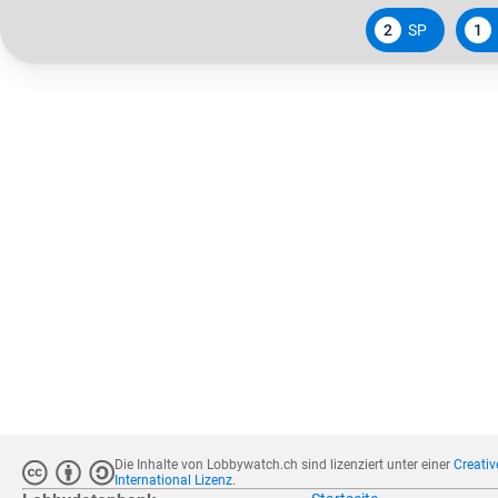
2
SP
1
Die Inhalte von Lobbywatch.ch sind lizenziert unter einer
Creati
International Lizenz
.