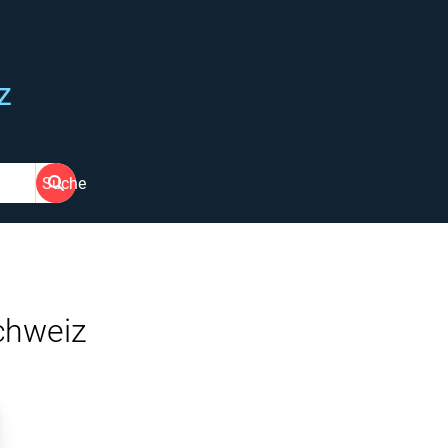
z
Suche
chweiz