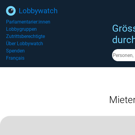
Lobbywatch
Parlamentarier:innen
Grös
Lobbygruppen
Zutrittsberechtigte
durc
Über Lobbywatch
Spenden
Français
Miete