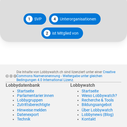
1
SVP
4
Unterorganisationen
2
ist Mitglied von
Die Inhalte von Lobbywatch.ch sind lizenziert unter einer
Creative
Commons Namensnennung - Weitergabe unter gleichen
Bedingungen 4.0 International Lizenz
.
Lobbydatenbank
Lobbywatch
Startseite
Startseite
Parlamentarier:innen
Wieso Lobbywatch?
Lobbygruppen
Recherche & Tools
Zutrittsberechtigte
Bildungsangebot
Hinweise melden
Über Lobbywatch
Datenexport
Lobbynews (Blog)
Technik
Kontakt