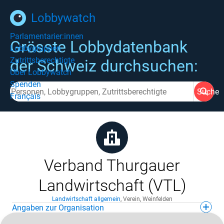
Lobbywatch
Parlamentarier:innen
Grösste Lobbydatenbank
Lobbygruppen
Zutrittsberechtigte
der Schweiz durchsuchen:
Über Lobbywatch
Spenden
Suche
Français
Verband Thurgauer
Landwirtschaft (VTL)
Landwirtschaft allgemein
,
Verein
,
Weinfelden
Angaben zur Organisation